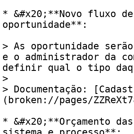
* &#x20;**Novo fluxo de
oportunidade**:

> As oportunidade serão
e o administrador da co
definir qual o tipo daq
>

> Documentação: [Cadast
(broken://pages/ZZReXt7
* &#x20;**Orçamento das
sistema e processo**:
