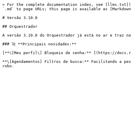
> For the complete documentation index, see [llms.txt](
`.md` to page URLs; this page is available as [Markdown
# Versão 3.10.0

## Orquestrador

A versão 3.10.0 do Orquestrador já está no ar e traz no
### 🚀 **Principais novidades:**

[**\[Meu perfil\] Bloqueio de senha:** ](https://docs.r
**\[Agendamentos] Filtros de busca:** Facilitando a pes